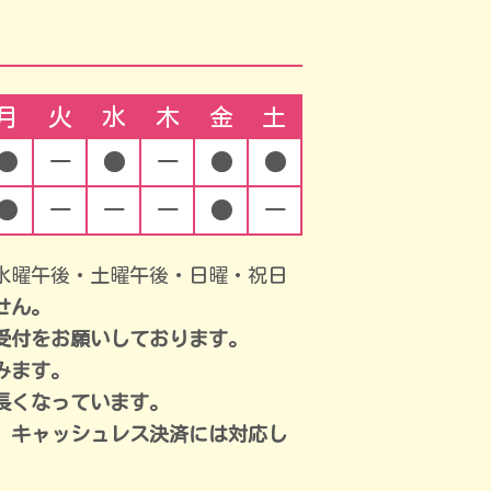
月
火
水
木
金
土
●
ー
●
ー
●
●
●
ー
ー
ー
●
ー
水曜午後・土曜午後・日曜・祝日
せん。
受付をお願いしております。
みます。
長くなっています。
。キャッシュレス決済には対応し