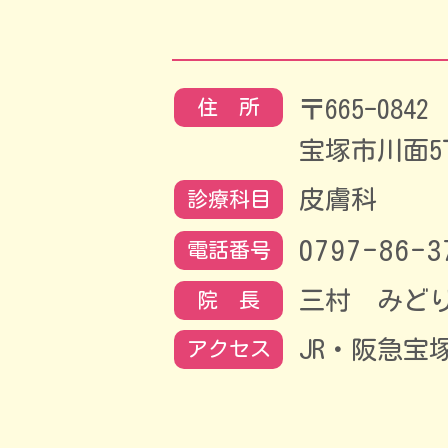
〒665-0842
住 所
宝塚市川面5丁目
皮膚科
診療科目
0797-86-3
電話番号
三村 みど
院 長
JR・阪急宝
アクセス